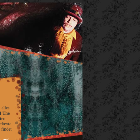
 alles
f The
ten
dtexte
 findet
n und