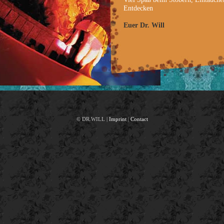
Entdecken
Euer Dr. Will
© DR.WILL |
Imprint
|
Contact