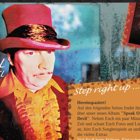
Hereinspaziert!
Auf den folgenden Seiten findet ihr
über unser neues Album
"Speak O
Devil"
. Nehmt Euch ein paar Minu
Zeit und schaut Euch Fotos und Lie
an, hört Euch Songbeispiele an und
die vielen Extras.
Viel Spaß beim Stöbern, Eintauche